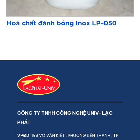
Hoá chất đánh bóng Inox LP-Đ50
CÔNG TY TNHH CÔNG NGHỆ UNIV-LẠC
PHÁT
VPĐD
: 198 VÕ VĂN KIỆT . PHƯỜNG BẾN THÀNH , TP.