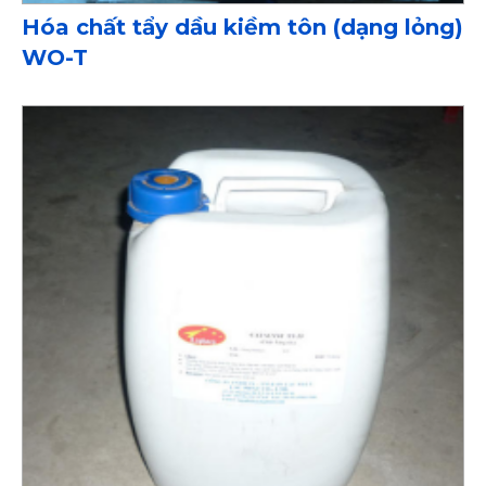
Hóa chất tẩy dầu kiềm tôn (dạng lỏng)
WO-T