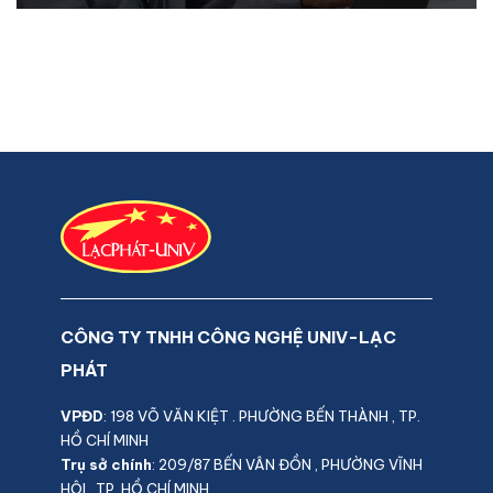
CÔNG TY TNHH CÔNG NGHỆ UNIV-LẠC
PHÁT
VPĐD
: 198 VÕ VĂN KIỆT . PHƯỜNG BẾN THÀNH , TP.
HỒ CHÍ MINH
Trụ sở
chính
: 209/87 BẾN VÂN ĐỒN , PHƯỜNG VĨNH
HỘI , TP. HỒ CHÍ MINH